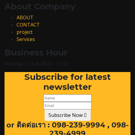
About Company
ABOUT
CONTACT
project
Services
Business Hour
Monday To Sat. 08.00 - 17.00
Subscribe for latest
newsletter
Subscribe Now
or
ติดต่อเรา : 098-239-9994 , 098-
239-4999